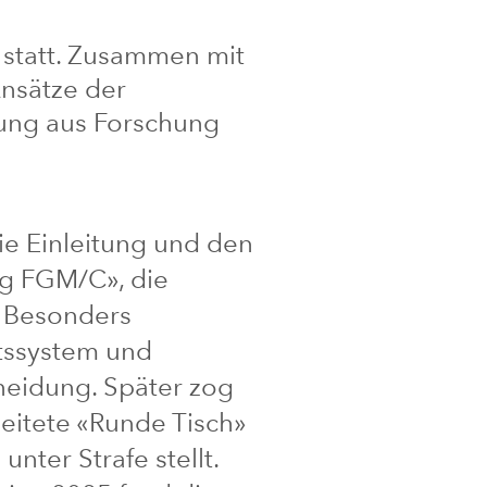
 statt. Zusammen mit
nsätze der
dung aus Forschung
ie Einleitung und den
ing FGM/C», die
 Besonders
htssystem und
neidung. Später zog
leitete «Runde Tisch»
nter Strafe stellt.