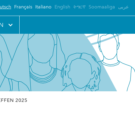
utsch
Français
Italiano
English
ትግርኛ
Soomaaliga
عربى
EN
FFEN 2025